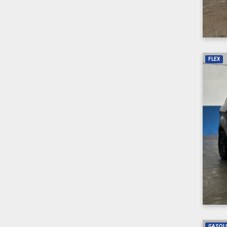
FLEX
GASOL