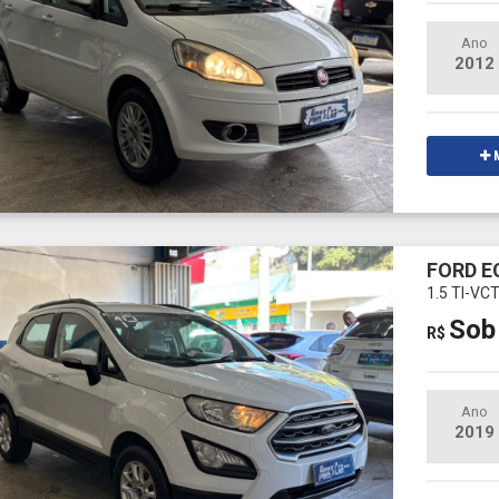
Ano
2012
M
FORD 
1.5 TI-V
Sob
R$
Ano
2019