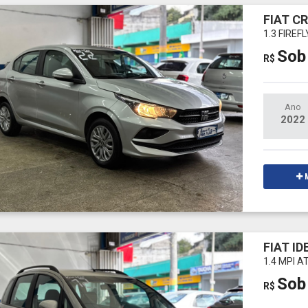
FIAT C
1.3 FIREF
Sob
R$
Ano
2022
M
FIAT ID
1.4 MPI 
Sob
R$