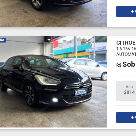
M
INA
CITROE
1.6 16V 
AUTOMÁT
Sob
R$
Ano
2014
M