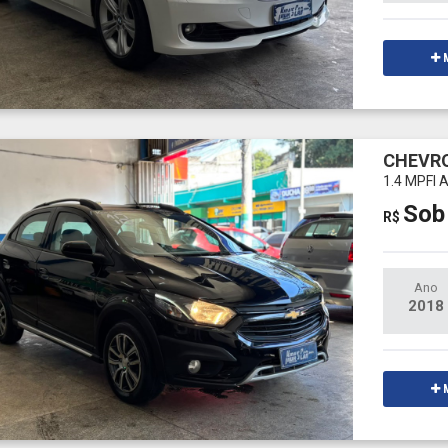
M
CHEVRO
1.4 MPFI
Sob
R$
Ano
2018
M