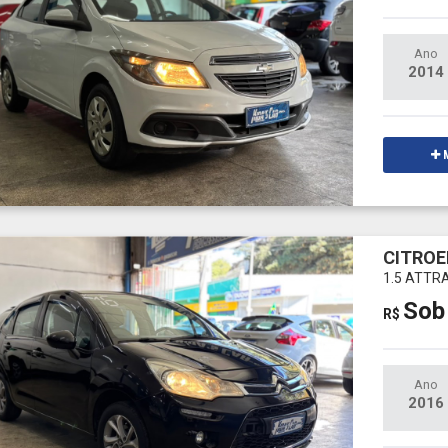
Ano
2014
M
CITROE
1.5 ATTR
Sob
R$
Ano
2016