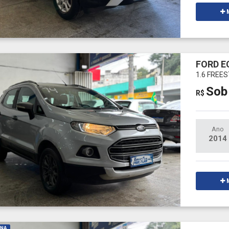
M
FORD 
1.6 FREE
Sob
R$
Ano
2014
M
INA